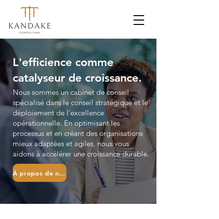
L'efficience comme
catalyseur de croissance.
Nous sommes un cabinet de conseil
spécialisé dans le conseil stratégique et le
déploiement de l'excellence
opérationnelle. En optimisant les
processus et en créant des organisations
mieux adaptées et agiles, nous vous
aidons
à
accélérer une croissance durable.
À propos de nous